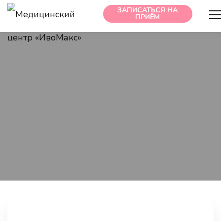
ЗАПИСАТЬСЯ НА
На нашем сайте используются куки-файлы, потому что без
ПРИЁМ
них всё плохо работает. А с ними — хорошо. Нажмите на
кнопку «Согласен», если согласны с
условиями обработки
куки и данных
на сайте. Если не согласны, то вы можете
отключить куки в настройках своего браузера.